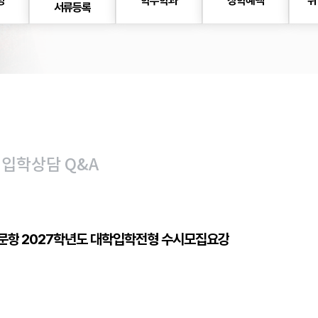
정
학부학과
장학혜택
취
서류등록
입학상담 Q&A
개문항
2027학년도 대학입학전형 수시모집요강