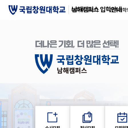
남해캠퍼스 입학안내
대학 미리보기
남해대학